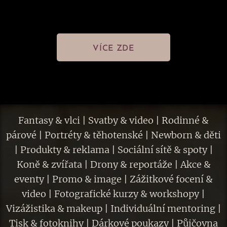
VÍCE ZDE
Fantasy & vlci | Svatby & video | Rodinné &
párové | Portréty & těhotenské | Newborn & děti
| Produkty & reklama | Sociální sítě & spoty |
Koně & zvířata | Drony & reportáže | Akce &
eventy | Promo & image | Zážitkové focení &
video | Fotografické kurzy & workshopy |
Vizážistika & makeup | Individuální mentoring |
Tisk & fotoknihy | Dárkové poukazy | Půjčovna