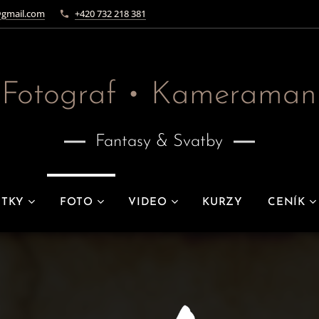
gmail.com
+420 732 218 381
Fotograf • Kameraman
Fantasy & Svatby
ITKY
FOTO
VIDEO
KURZY
CENÍK