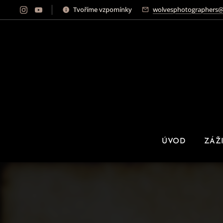
Tvoříme vzpomínky
wolvesphotographers@
ÚVOD
ZÁŽ