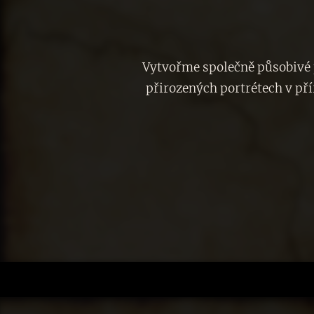
Vytvořme společně působivé p
přirozených portrétech v př