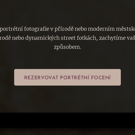
ortrétní fotografie v přírodě nebo moderním městské
írodě nebo dynamických street fotkách, zachytíme vaš
způsobem.
REZERVOVAT PORTRÉTNÍ FOCENÍ