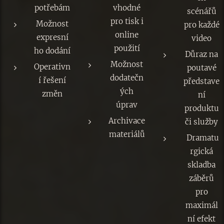
potřebám
vhodné
scénářů
pro tisk i
Možnost
pro každé
online
expresní
video
použití
ho dodání
Důraz na
Možnost
Operativn
poutavé
dodatečn
í řešení
představe
ých
změn
ní
úprav
produktu
Archivace
či služby
materiálů
Dramatu
rgická
skladba
záběrů
pro
maximál
ní efekt