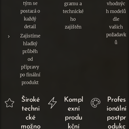
tým se
gramu a
vhodnýc
postará o
technické
h modelů
každý
ho
dle
detail
zajištěn
vašich
požadavk
Zajistíme
ů
hladký
průběh
od
přípravy
po finální
produkt
Široké
Kompl
Profes
techni
exní
ionální
cké
produ
postpr
možno
kční
odukc