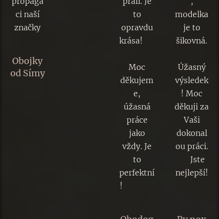
propaga
přáli. Je
,
ci naší
to
modelka
značky
opravdu
je to
krása! 😊
šikovná.
👏🔥
😉
Obojky
Moc
Úžasný
od Símy
děkujem
výsledek
e,
! Moc
úžasná
děkuji za
práce
Vaši
jako
dokonal
vždy. Je
ou práci.
to
😍 Jste
perfektní
nejlepší!
! 👏🔥💯
🐾