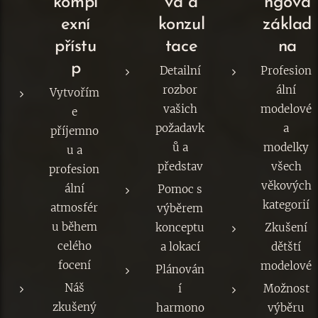
kompl
va a
ngová
exní
konzul
základ
přístu
tace
na
p
Detailní
Profesion
rozbor
ální
Vytvořím
vašich
modelové
e
požadavk
a
příjemno
ů a
modelky
u a
představ
všech
profesion
věkových
ální
Pomoc s
kategorií
atmosfér
výběrem
u během
konceptu
Zkušení
celého
a lokací
dětští
focení
modelové
Plánován
Náš
í
Možnost
zkušený
harmono
výběru