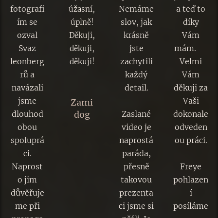
fotografi
Nemáme
a teď to
úžasní,
ím se
slov, jak
díky
úplně!
ozval
krásně
Vám
Děkuji,
Svaz
jste
mám. 💚
děkuji,
leonberg
zachytili
Velmi
děkuji!
rů a
každý
Vám
🤩
navázali
detail.
děkuji za
jsme
😮👏🔥
Vaši
Zami
dlouhod
dog
Zaslané
dokonale
obou
video je
odveden
spoluprá
naprostá
ou práci.
ci.
paráda,
🐾💚
Naprost
přesně
Freye
o jim
takovou
pohlazen
důvěřuje
prezenta
í
me při
ci jsme si
posíláme