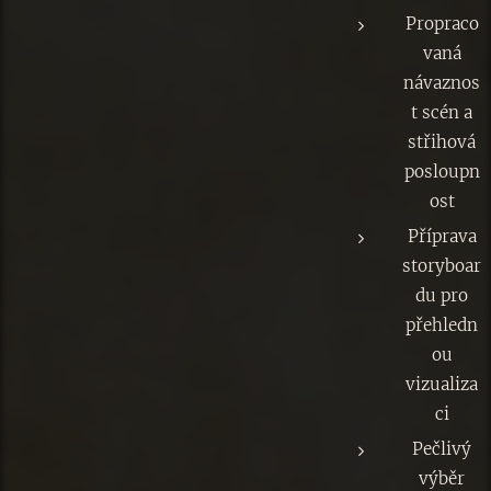
Propraco
vaná
návaznos
t scén a
střihová
posloupn
ost
Příprava
storyboar
du pro
přehledn
ou
vizualiza
ci
Pečlivý
výběr