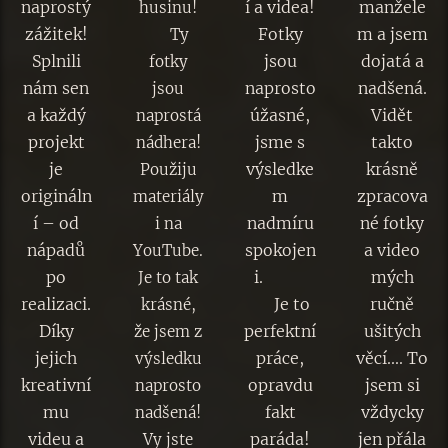
naprostý
í a videa!
manžele
husinu!
zážitek!
Fotky
m a jsem
😍 Ty
Splnili
jsou
dojatá a
fotky
nám sen
naprosto
nadšená.
jsou
a každý
úžasné,
Vidět
naprostá
projekt
jsme s
takto
nádhera!
je
výsledke
krásně
Použiju
origináln
m
zpracova
materiály
í – od
nadmíru
né fotky
i na
nápadů
spokojen
a video
YouTube.
po
i. 😍👏
mých
Je to tak
realizaci.
😊 Je to
ručně
krásné,
Díky
perfektní
ušitých
že jsem z
jejich
práce,
věcí.... To
výsledku
kreativní
opravdu
jsem si
naprosto
mu
fakt
vždycky
nadšená!
videu a
paráda!
jen přála
Vy jste