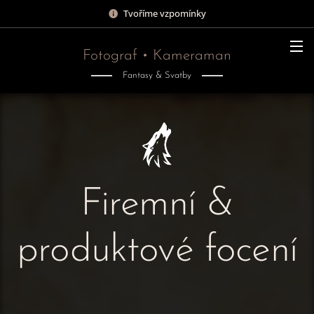
Tvoříme vzpomínky
Fotograf • Kameraman
Fantasy & Svatby
Firemní &
produktové focení