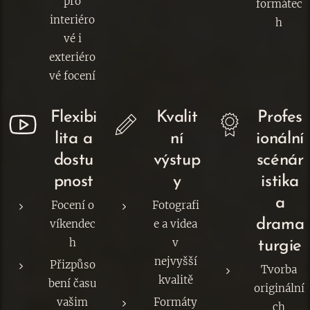
pro
formátec
interiéro
h
vé i
exteriéro
vé focení
Flexibi
Kvalit
Profes
lita a
ní
ionální
dostu
výstup
scénár
pnost
y
istika
a
Focení o
Fotografi
drama
víkendec
e a videa
h
v
turgie
nejvyšší
Přizpůso
Tvorba
kvalitě
bení času
originální
vašim
Formáty
ch