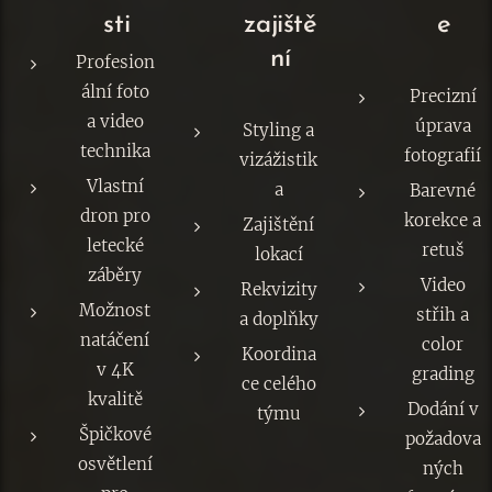
sti
zajiště
e
ní
Profesion
ální foto
Precizní
a video
úprava
Styling a
technika
fotografií
vizážistik
Vlastní
a
Barevné
dron pro
korekce a
Zajištění
letecké
retuš
lokací
záběry
Video
Rekvizity
Možnost
střih a
a doplňky
natáčení
color
Koordina
v 4K
grading
ce celého
kvalitě
Dodání v
týmu
Špičkové
požadova
osvětlení
ných