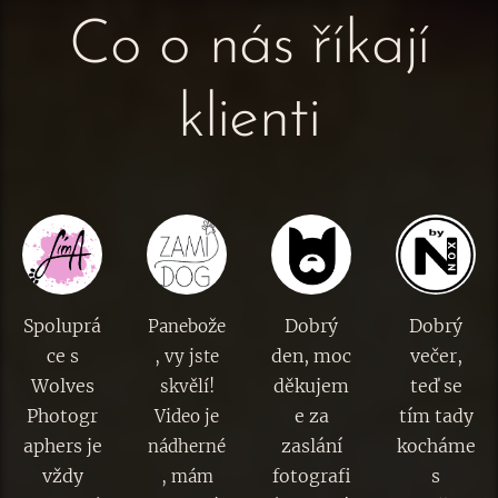
Co o nás říkají
klienti
Spoluprá
Dobrý
Dobrý
Panebože
ce s
den, moc
večer,
, vy jste
Wolves
děkujem
teď se
skvělí!
Photogr
e za
tím tady
Video je
aphers je
zaslání
kocháme
nádherné
vždy
fotografi
s
, mám