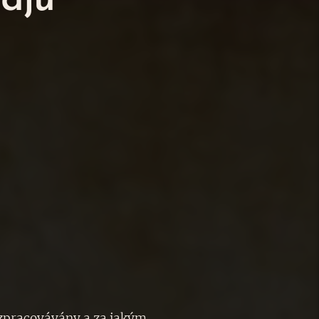
ajů
 zpracovávány a za jakým