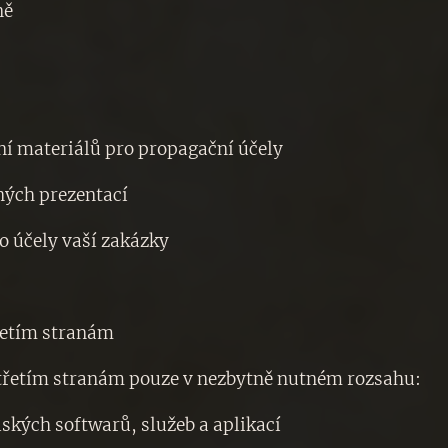
ně
:
í materiálů pro propagační účely
jných prezentací
o účely vaší zakázky
třetím stranám
třetím stranám pouze v nezbytně nutném rozsahu:
ských softwarů, služeb a aplikací