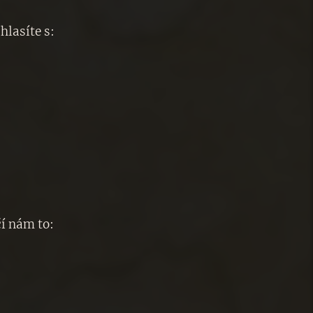
hlasíte s:
čí nám to: