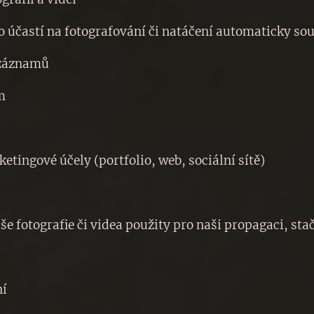
 účastí na fotografování či natáčení automaticky sou
eozáznamů
ím
etingové účely (portfolio, web, sociální sítě)
še fotografie či videa použity pro naši propagaci, sta
ní