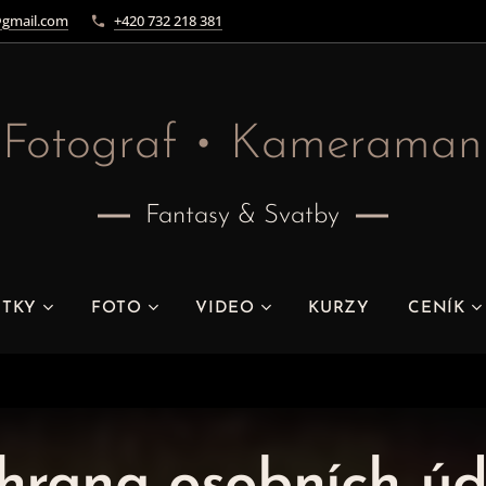
gmail.com
+420 732 218 381
Fotograf • Kameraman
Fantasy & Svatby
ITKY
FOTO
VIDEO
KURZY
CENÍK