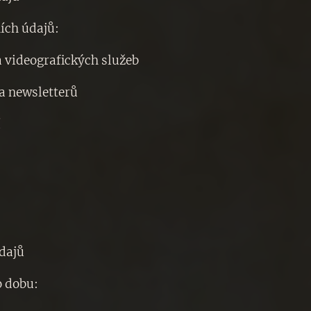
ích údajů:
a videografických služeb
 a newsletterů
í
údajů
o dobu: