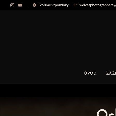
Tvoříme vzpomínky
wolvesphotographers@
ÚVOD
ZÁŽ