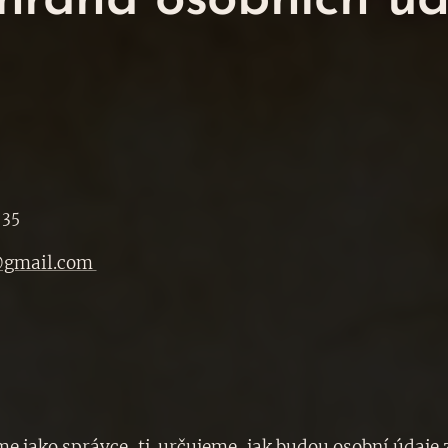
hrana osobních úd
 35
@gmail.com
e jako správce, tj. určujeme, jak budou osobní údaje