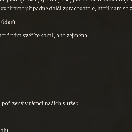
a vybíráme případné další zpracovatele, kteří nám s
h údajů
eré nám svěříte sami, a to zejména:
l pořízený v rámci našich služeb
dajů