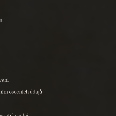
ům
ování
áním osobních údajů
grafií a videí