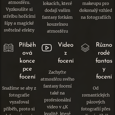
atmosféru.
lokacích, které
makeupu pro
Vyzkoušíte si
dodají vašim
dokonalý vzhled
střelbu hořícími
fantasy fotkám
na fotografiích
šípy a magické
kouzelnou
světelné efekty
atmosféru
Příběh
Video
Různo
ová
z
rodé
konce
focení
fantas
pce
y
Zachyťte
focení
focení
atmosféru svého
fantasy focení
Snažíme se aby z
Od
také na
fotografie
romantických
profesionální
vyzařoval
párových
video v 4K
příběh, proto si
fotografií přes
kvalitě, které