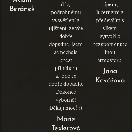
Adam
díky
šípem,
Beránek
podrobnému
lucernami a
vysvětlení a
především s
ujištění, že vše
vlkem
dobře
vytvořilo
dopadne, jsem
nezapomenute
se nechala
lnou
unést
atmosféru.
příběhem
Jana
a...ono to
Kovářová
dobře dopadlo.
Dokonce
výborně!
Děkuji moc! :)
Marie
Texlerová