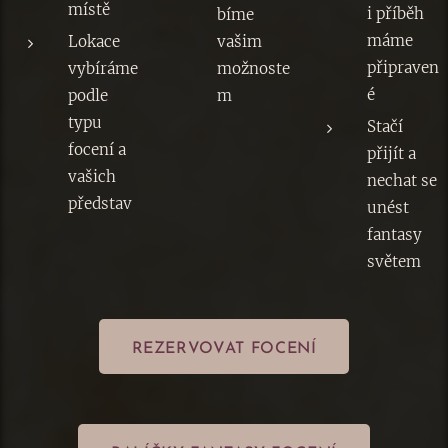
místě
i příběh
bíme
máme
Lokace
vašim
připraven
vybíráme
možnoste
é
podle
m
typu
Stačí
focení a
přijít a
vašich
nechat se
představ
unést
fantasy
světem
REZERVOVAT FOCENÍ