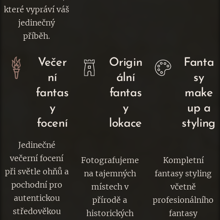
které vypráví váš
jedinečný
příběh.
Večer
Origin
Fanta
ní
ální
sy
fantas
fantas
make
y
y
up a
focení
lokace
styling
Jedinečné
večerní focení
Fotografujeme
Kompletní
při světle ohňů a
na tajemných
fantasy styling
pochodní pro
místech v
včetně
autentickou
přírodě a
profesionálního
středověkou
historických
fantasy