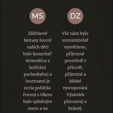
Zážitkové
Vše nám bylo
fantasy focení
srozumitelně
našich dětí
vysvětleno,
bylo kouzelné!
příjemné
Atmosféra s
prostředí v
hořícími
přírodě,
pochodněmi a
příjemné a
lucernami je
klidné
zcela pohltila.
vystupování.
Focení s vlkem
Výsledek
bylo splněným
přirozený a
snem a na
krásný.