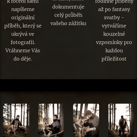
k focení sami
rodinné příběhy
dokumentuje
napíšeme
až po fantasy
celý průběh
originální
svatby -
vašeho zážitku
příběh, který se
vytváříme
ukrývá ve
kouzelné
fotografii.
vzpomínky pro
Vtáhneme Vás
každou
do děje.
příležitost