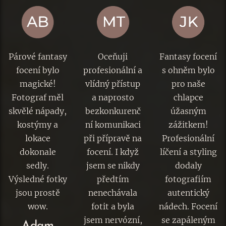
Párové fantasy
Oceňuji
Fantasy focení
focení bylo
profesionální a
s ohněm bylo
magické!
vlídný přístup
pro naše
Fotograf měl
a naprosto
chlapce
skvělé nápady,
bezkonkurenč
úžasným
kostýmy a
ní komunikaci
zážitkem!
lokace
při přípravě na
Profesionální
dokonale
focení. I když
líčení a styling
sedly.
jsem se nikdy
dodaly
Výsledné fotky
předtím
fotografiím
jsou prostě
nenechávala
autentický
wow.
fotit a byla
nádech. Focení
jsem nervózní,
se zapáleným