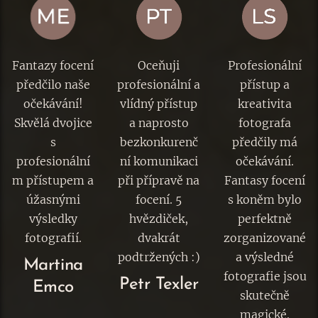
Fantazy focení
Oceňuji
Profesionální
předčilo naše
profesionální a
přístup a
očekávání!
vlídný přístup
kreativita
Skvělá dvojice
a naprosto
fotografa
s
bezkonkurenč
předčily má
profesionální
ní komunikaci
očekávání.
m přístupem a
při přípravě na
Fantasy focení
úžasnými
focení. 5
s koněm bylo
výsledky
hvězdiček,
perfektně
fotografií.
dvakrát
zorganizované
podtržených :)
a výsledné
Martina
fotografie jsou
Petr Texler
Emco
skutečně
magické.