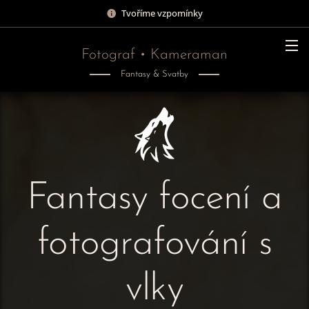
Tvoříme vzpomínky
Fotograf • Kameraman
Fantasy & Svatby
Fantasy focení a
fotografování s
vlky