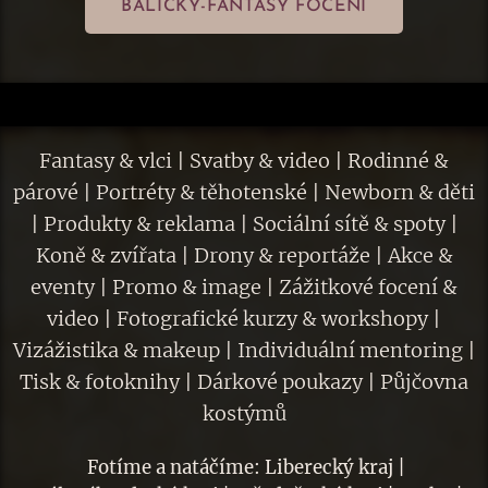
BALÍČKY-FANTASY FOCENÍ
Fantasy & vlci | Svatby & video | Rodinné &
párové | Portréty & těhotenské | Newborn & děti
| Produkty & reklama | Sociální sítě & spoty |
Koně & zvířata | Drony & reportáže | Akce &
eventy | Promo & image | Zážitkové focení &
video | Fotografické kurzy & workshopy |
Vizážistika & makeup | Individuální mentoring |
Tisk & fotoknihy | Dárkové poukazy | Půjčovna
kostýmů
Fotíme a natáčíme: Liberecký kraj |