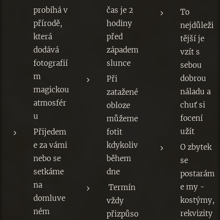
probíhá v
čas je 2
To
přírodě,
hodiny
nejdůleži
která
před
tější je
dodává
západem
vzít s
fotografií
slunce
sebou
m
dobrou
Při
magickou
náladu a
zatažené
atmosfér
chuť si
obloze
u
focení
můžeme
užít
Přijedem
fotit
e za vámi
kdykoliv
O zbytek
nebo se
během
se
setkáme
dne
postarám
na
e my -
Termín
domluve
kostýmy,
vždy
ném
rekvizity
přizpůso