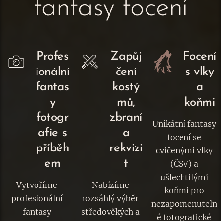
fantasy focení
Profes
Zapůj
Focení
ionální
čení
s vlky
fantas
kostý
a
y
mů,
koňmi
fotogr
zbraní
Unikátní fantasy
afie s
a
focení se
příběh
rekvizi
cvičenými vlky
em
t
(ČSV) a
ušlechtilými
Vytvoříme
Nabízíme
koňmi pro
profesionální
rozsáhlý výběr
nezapomenuteln
fantasy
středověkých a
é fotografické