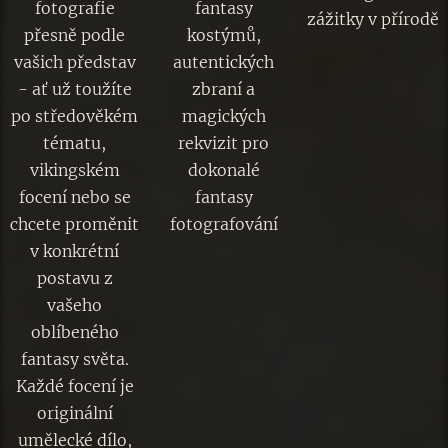
fotografie
fantasy
zážitky v přírodě
přesně podle
kostýmů,
vašich představ
autentických
- ať už toužíte
zbraní a
po středověkém
magických
tématu,
rekvizit pro
vikingském
dokonalé
focení nebo se
fantasy
chcete proměnit
fotografování
v konkrétní
postavu z
vašeho
oblíbeného
fantasy světa.
Každé focení je
originální
umělecké dílo,