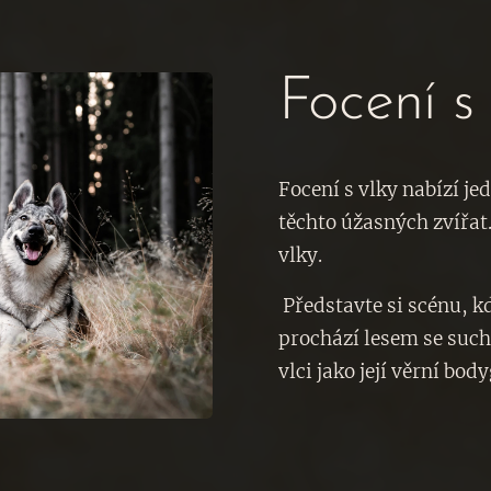
Focení s
Focení s vlky nabízí je
těchto úžasných zvířat
vlky.
Představte si scénu, k
prochází lesem se such
vlci jako její věrní bod