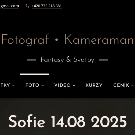
gmail.com
+420 732 218 381
Fotograf • Kameraman
Fantasy & Svatby
ITKY
FOTO
VIDEO
KURZY
CENÍK
Sofie 14.08 2025