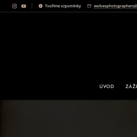
Tvoříme vzpomínky
wolvesphotographers@
ÚVOD
ZÁŽ