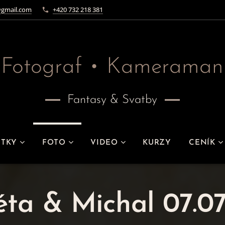
gmail.com
+420 732 218 381
Fotograf • Kameraman
Fantasy & Svatby
ITKY
FOTO
VIDEO
KURZY
CENÍK
ta & Michal 07.0