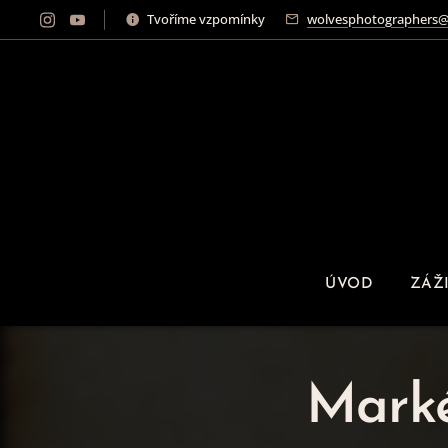
Tvoříme vzpomínky
wolvesphotographers@
ÚVOD
ZÁŽ
Marké