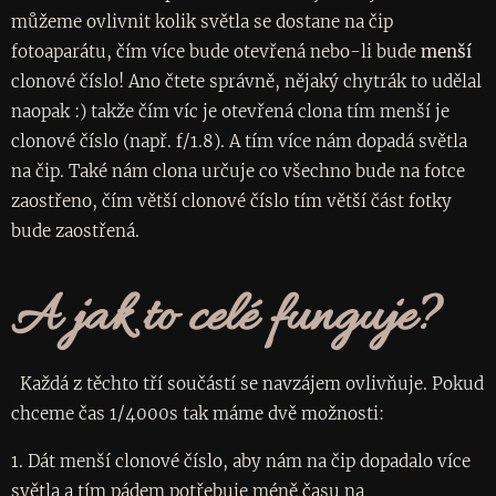
můžeme ovlivnit kolik světla se dostane na čip
fotoaparátu, čím více bude otevřená nebo-li bude
menší
clonové číslo! Ano čtete správně, nějaký chytrák to udělal
naopak :) takže čím víc je otevřená clona tím menší je
clonové číslo (např. f/1.8). A tím více nám dopadá světla
na čip. Také nám clona určuje co všechno bude na fotce
zaostřeno, čím větší clonové číslo tím větší část fotky
bude zaostřená.
A jak to celé funguje?
Každá z těchto tří součástí se navzájem ovlivňuje. Pokud
chceme čas 1/4000s tak máme dvě možnosti:
1. Dát menší clonové číslo, aby nám na čip dopadalo více
světla a tím pádem potřebuje méně času na