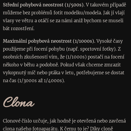
Střední pohybová neostrost (1/500s)
. V takovém případě
můžeme bez problémů fotit modelku/modela. Jak jí vlají
vlasy ve větru a otáčí se za námi aniž bychom se museli
bát rozostření.
Maximální pohybová neostrost (1/1000s).
Vysoké časy
použijeme při focení pohybu (např. sportovní fotky). Z
osobních zkušeností vím, že (1/1000s) postačí na focení
někoho v běhu a podobně. Pokud však chceme zmrazit
vykopnutý míč nebo ptáka v letu, potřebujeme se dostat
na čas (1/3000s až 1/4000s).
Clona
Clonové číslo určuje, jak hodně je otevřená nebo zavřená
clona našeho fotoaparátu. K čemu to je? Díky cloně