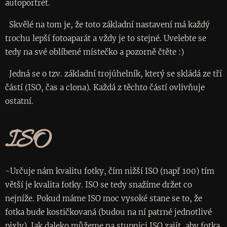
autoportrét.
Skvělé na tom je, že toto základní nastavení má každý
trochu lepší fotoaparát a vždy je to stejné. Uvelebte se
tedy na své oblíbené místečko a pozorně čtěte :)
Jedná se o tzv. základní trojúhelník, který se skládá ze tří
částí (ISO, čas a clona). Každá z těchto částí ovlivňuje
ostatní.
ISO
-Určuje nám kvalitu fotky, čím nižší ISO (např 100) tím
větší je kvalita fotky. ISO se tedy snažíme držet co
nejníže. Pokud máme ISO moc vysoké stane se to, že
fotka bude kostičkovaná (budou na ní patrné jednotlivé
pixly). Jak daleko můžeme na stupnici ISO zajít, aby fotka