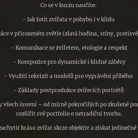
Co se v kurzu naučíte:
- Jak fotit zvířata v pohybu i v klidu
áce v přirozeném světle (zlatá hodina, stíny, protisv
- Komunikace se zvířetem, etologie a respekt
- Kompozice pro dynamické i klidné záběry
- Využití rekvizit a modelů pro vyprávění příběhu
- Základy postprodukce zvířecích portrétů
y všech úrovní – od mírně pokročilých po zkušené portr
rozšířit své portfolio o netradiční tvorbu.
achytit krásu zvířat skrze objektiv a získat jedinečn