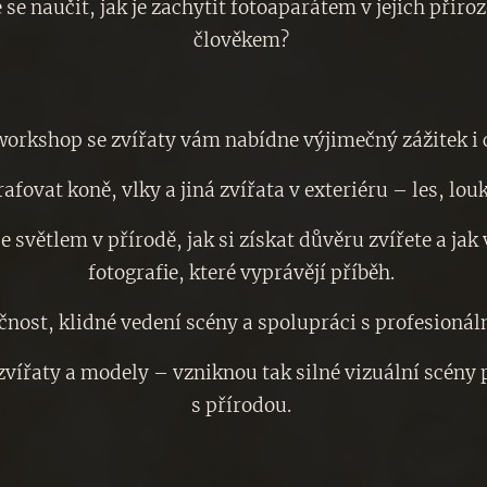
 se naučit, jak je zachytit fotoaparátem v jejich přiro
člověkem?
workshop se zvířaty vám nabídne výjimečný zážitek i
fovat koně, vlky a jiná zvířata v exteriéru – les, lou
 světlem v přírodě, jak si získat důvěru zvířete a jak
fotografie, které vyprávějí příběh.
ost, klidné vedení scény a spolupráci s profesionální
 zvířaty a modely – vzniknou tak silné vizuální scény 
s přírodou.