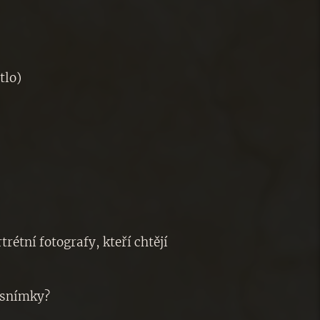
ětlo)
étní fotografy, kteří chtějí
é snímky?