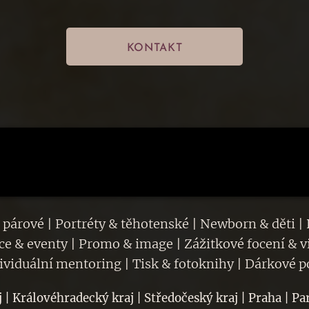
KONTAKT
 párové | Portréty & těhotenské | Newborn & děti | 
kce & eventy | Promo & image | Zážitkové focení & v
dividuální mentoring | Tisk & fotoknihy | Dárkové 
 | Královéhradecký kraj | Středočeský kraj | Praha | Pa