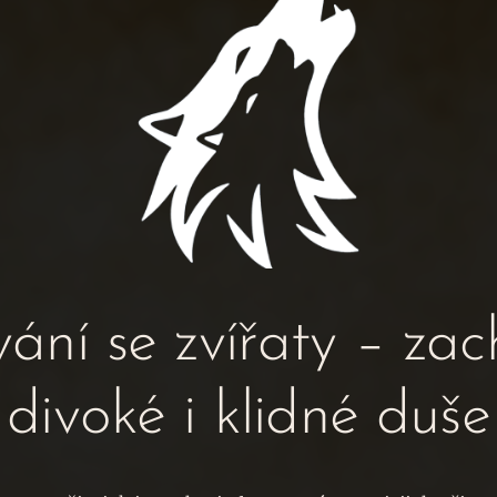
ání se zvířaty – zac
divoké i klidné duše