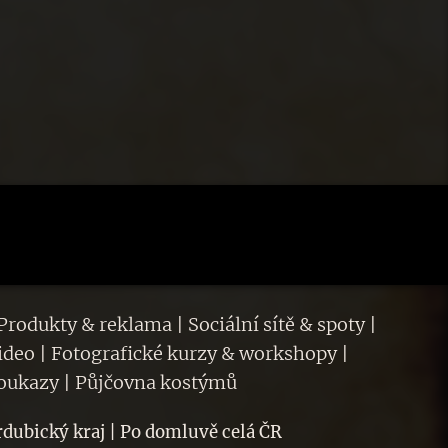
Produkty & reklama | Sociální sítě & spoty |
ideo | Fotografické kurzy & workshopy |
poukazy | Půjčovna kostýmů
rdubický kraj | Po domluvě celá ČR