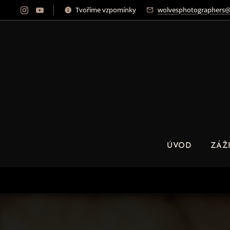
Tvoříme vzpomínky
wolvesphotographers@
ÚVOD
ZÁŽ