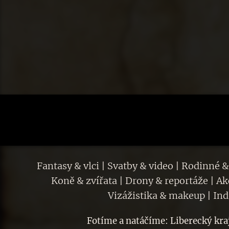
Fantasy & vlci | Svatby & video | Rodinné &
Koně & zvířata | Drony & reportáže | A
Vizážistika & makeup | In
Fotíme a natáčíme: Liberecký kraj