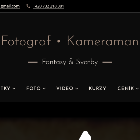
gmail.com
+420 732 218 381
Fotograf • Kameraman
Fantasy & Svatby
ITKY
FOTO
VIDEO
KURZY
CENÍK