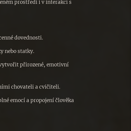
zeném prostředí i v interakci s
 cenné dovednosti.
ky nebo statky.
 vytvořit přirozené, emotivní
mi chovateli a cvičiteli.
plné emocí a propojení člověka