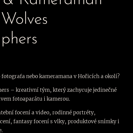
f & Kameraman
 Wolves
aphers
 fotografa nebo kameramana v Hořicích a okolí?
rs – kreativní tým, který zachycuje jedinečné
tivem fotoaparátu i kamerou.
tební focení a video, rodinné portréty,
cení, fantasy focení s vlky, produktové snímky i
e.