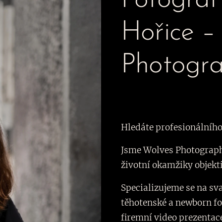
Fotogra
Hořice –
Photogr
Hledáte profesionálního
Jsme Wolves Photographe
životní okamžiky objek
Specializujeme se na sva
těhotenské a newborn fo
firemní video prezentac