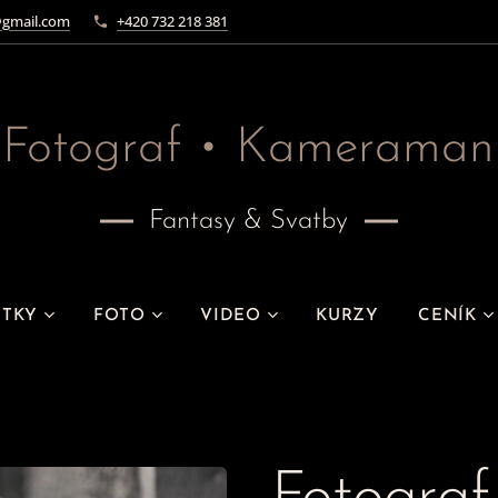
gmail.com
+420 732 218 381
Fotograf • Kameraman
Fantasy & Svatby
ITKY
FOTO
VIDEO
KURZY
CENÍK