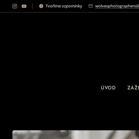
Tvoříme vzpomínky
wolvesphotographers@
ÚVOD
ZÁŽ