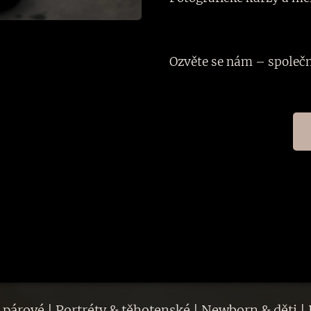
Ozvěte se nám – společn
 párové | Portréty & těhotenské | Newborn & děti | 