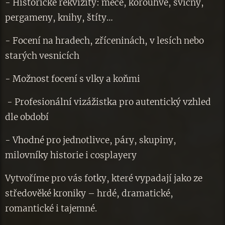
- Historické rekvizity: meče, korouhve, svícny,
pergameny, knihy, štíty…
- Focení na hradech, zříceninách, v lesích nebo
starých vesnicích
- Možnost focení s vlky a koňmi
- Profesionální vizážistka pro autentický vzhled
dle období
- Vhodné pro jednotlivce, páry, skupiny,
milovníky historie i cosplayery ⚜️
Vytvoříme pro vás fotky, které vypadají jako ze
středověké kroniky – hrdé, dramatické,
romantické i tajemné.