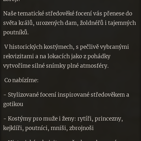
Naše tematické středověké focení vás přenese do
světa králů, urozených dam, žoldnéřů i tajemných
poutníků.
V historických kostýmech, s pečlivě vybranými
rekvizitami a na lokacích jako z pohádky
vytvoříme silné snímky plné atmosféry.
Co nabízíme:
- Stylizované focení inspirované středověkem a
gotikou
- Kostýmy pro muže i ženy: rytíři, princezny,
kejklíři, poutníci, mniši, zbrojnoši